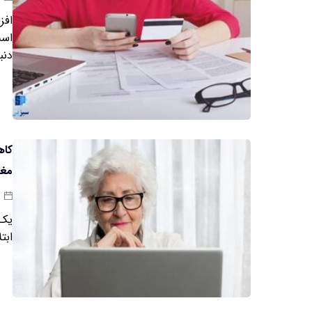
افز
است
دنب
مغز
یک 
ابتلا ب