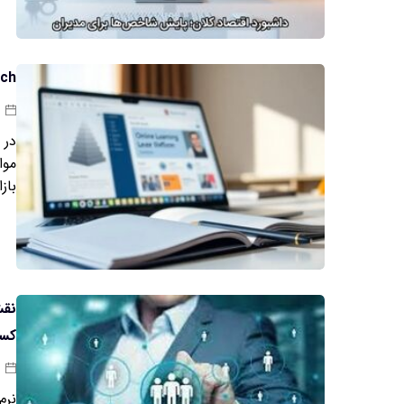
EdTech بومی؛ پلت
در 
موا
بازا
نقش
کسب
نرم