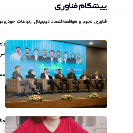
فناوری
نجوم و هوافضا
اقتصاد دیجیتال
ارتباطات
خودرو
مو
تأک
سرم
هما
چگو