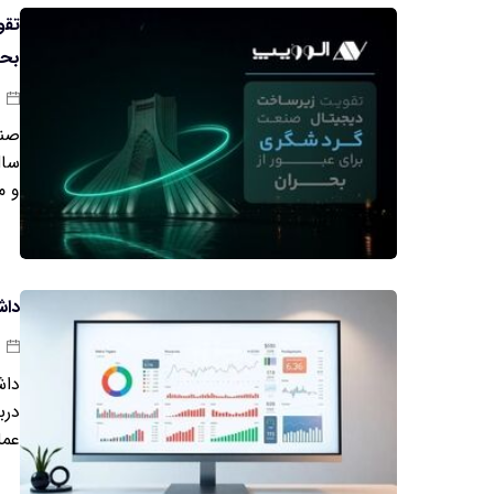
تقو
بحر
صنع
سال
و م
داش
داش
درب
عمل