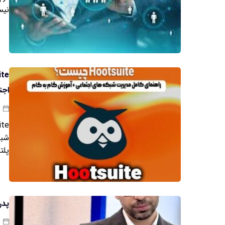
نیس
اجت
پلت
پدر