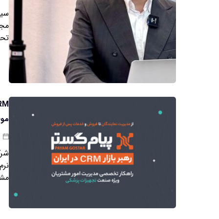
سین
مجا
تحو
موف
مشتری