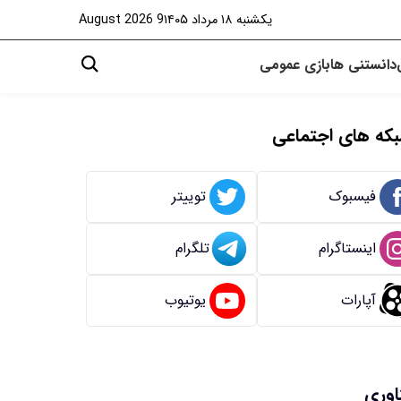
یکشنبه ۱۸ مرداد ۱۴۰۵
9 August 2026
دانستنی ها
بازی
عمومی
که های اجتماعی
فیسبوک
توییتر
اینستاگرام
تلگرام
آپارات
یوتیوب
اوری