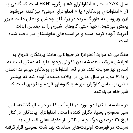
سال ۲۰۲۵ است. « آنفلوانزای A» زیرگروه H۵N۱ است که گاهی به
آن «آنفلوانزای پرندگان» یا « آنفلوانزای مرغی» نیز گفته می‌شود.
این ویروس به طور گسترده در پرندگان وحشی و اهلی مانند طیور
پخش می‌شود. اخیراً حتی گاوهای شیری را در چندین ایالت
آمریکا آلوده کرده است و در اسب‌های مغولستان نیز یافت شده
است.
هنگامی که موارد آنفلوانزا در حیواناتی مانند پرندگان شروع به
افزایش می‌کند، همیشه این نگرانی وجود دارد که ممکن است به
انسان نیز سرایت کند. در واقع، آنفلوانزای پرندگان می‌تواند انسان
را با ۶۱ مورد در سال جاری در ایالات متحده آلوده کند که بیشتر
ناشی از تماس کارگران مزرعه با گاوهای آلوده و افرادی است که
شیر خام می‌نوشند.
در مقایسه با تنها دو مورد در قاره آمریکا در دو سال گذشته، این
سیر صعودی بسیار نگران کننده است. آنفلوانزای پرندگان در کنار
نرخ ۳۰ درصدی مرگ و میر ناشی از عفونت‌های انسانی، به
سرعت در فهرست اولویت‌های مقامات بهداشت عمومی قرار گرفته