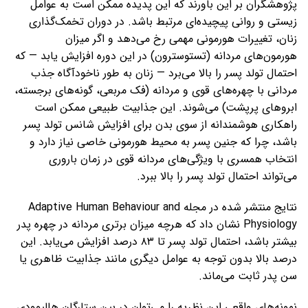
پژوهشگران بر این باورند که این پدیده ممکن است به عوامل
زیستی و روانی پیچیده‌ای مرتبط باشد. در دوران تخمک‌گذاری
زنان، تغییرات هورمونی مهمی رخ می‌دهد و اگر میزان
هورمون‌های مردانه (تستوسترون) در این دوره افزایش یابد — که
احتمال تولد پسر را بالا می‌برد — زنان به طور ناخودآگاه جذب
مردانی با چهره‌های قوی و مردانه (فک مربعی، گونه‌های برجسته،
ابروهای پرپشت) می‌شوند. این جذابیت طبیعی ممکن است
راهکاری هوشمندانه از سوی بدن برای افزایش شانس تولد پسر
باشد، چرا که جنین پسر به محیط هورمونی خاصی نیاز دارد و
انتخاب همسری با ویژگی‌های مردانه قوی در زمان باروری
می‌تواند احتمال تولد پسر را بالا ببرد.
نتایج منتشر شده در مجله Adaptive Human Behaviour and
Physiology نشان داد که هرچه میزان برتری مردانه در چهره پدر
بیشتر باشد، احتمال تولد پسر تا ۸۳ درصد افزایش می‌یابد. این
درصد بالا بدون توجه به عوامل دیگری مانند جذابیت ظاهری یا
سن پدر ثابت می‌ماند.
نمونه‌های واقعی این نظریه را می‌توان در بین ستارگان هالیوودی