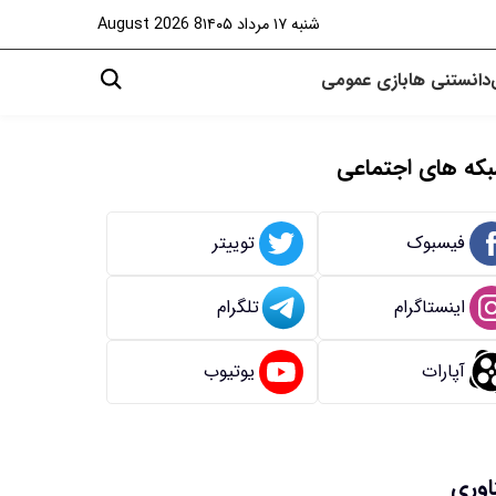
شنبه ۱۷ مرداد ۱۴۰۵
8 August 2026
دانستنی ها
بازی
عمومی
که های اجتماعی
فیسبوک
توییتر
اینستاگرام
تلگرام
آپارات
یوتیوب
اوری