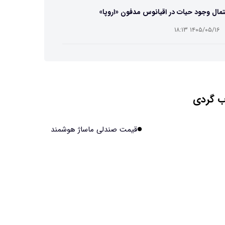
مال وجود حیات در اقیانوس مدفون «اروپا»
۱۴۰۵/۰۵/۱۶ ۱۸:۱۳
ه تصاویر دیجیتالی میکرومتری از نمونه‌های پزشکی و
عتی
۱۴۰۵/۰۵/۱۶ ۱۸:۱۲
 گردی
تبدیل پلاستیک سرسخت PVC به ماده روان‌کننده ممکن
۱۴۰۵/۰۵/۱۶ ۱۸:۱۰
قیمت صندلی ماساژ هوشمند
بیماری های لثه شاید مقدمه ای برای ابتلا به دیابت نوع ۲
ند
۱۴۰۵/۰۵/۱۶ ۱۸:۰۷
 مصنوعی چینی از قرنطینه فرار کرد و به اینترنت
ل شد
۱۴۰۵/۰۵/۱۶ ۱۸:۰۵