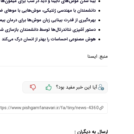
بینا شدن موش‌های نابینا و دید در شب برای میمون‌ها
دانشمندان با مهندسی ژنتیکی، موش‌هایی با موهای ضخ
بهره‌گیری از قدرت بینایی زبان موش‌ها برای درمان بی
دستور آشپزی نئاندرتال‌ها توسط دانشمندان بازسازی شد
هوش مصنوعی احساسات را بهتر از انسان درک می‌کند
منبع:
ايسنا
آیا این خبر مفید بود؟
ttps://www.pishgamfanavari.ir/fa/tiny/news-4360
ارسال به دیگران :