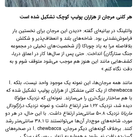
هر کلنی مرجان از هزاران پولیپ کوچک تشکیل شده است
واتلینگ در بیانیه‌ای گفته: «دیدن این مرجان برای نخستین بار
فراموش‌نشدنی بود. شاخه‌های بلند و انعطاف‌پذیر و شکلش
بلافاصله مرا به یاد چوباکا (از شخصیت‌های تخیلی در مجموعه
جنگ ستارگان) انداخت. حتی پس از سال‌ها کار در اعماق دریا،
کشف‌هایی مانند این هنوز هم موجب می‌شود متوقف شوم و به
دقت نگاه کنم.»
مانند همه مرجان‌ها، این نمونه یک موجود واحد نیست، بلکه I.
chewbacca از یک کلنی متشکل از هزاران پولیپ تشکیل شده که
با هم ساختار بزرگ‌تری را می‌سازند. نمونه‌ای که نزدیک
مولوکا
دیده شد، نزدیک ۱.۲۲ متر ارتفاع داشت و نمونه نزدیک
درازگودال
ماریانا
نزدیک ۵۰.۸ سانتی‌متر ارتفاع داشت. با این حال، در هر دو
مورد، شاخه‌های موج‌دار آن‌ها می‌توانستند تا ۳۸.۱ سانتی‌متر رشد
کنند. برخلاف گونه‌های دیگر مرجان، I. chewbacca در صخره‌های
گسترده یافت نمی‌شود و همواره به تنهایی روی کف سنگی