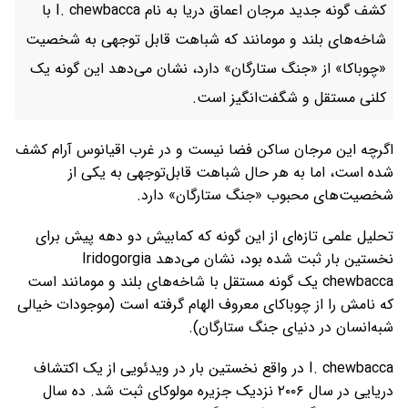
کشف گونه جدید مرجان اعماق دریا به نام I. chewbacca با
شاخه‌های بلند و مومانند که شباهت قابل توجهی به شخصیت
«چوباکا» از «جنگ ستارگان» دارد، نشان می‌دهد این گونه یک
کلنی مستقل و شگفت‌انگیز است.
اگرچه این مرجان ساکن فضا نیست و در غرب اقیانوس آرام کشف
شده است، اما به هر حال شباهت قابل‌توجهی به یکی از
شخصیت‌های محبوب «جنگ ستارگان» دارد.
تحلیل علمی تازه‌ای از این گونه که کمابیش دو دهه پیش برای
نخستین بار ثبت شده بود، نشان می‌دهد Iridogorgia
chewbacca یک گونه مستقل با شاخه‌های بلند و مومانند است
که نامش را از چوباکای معروف الهام گرفته است (موجودات خیالی
شبه‌انسان در دنیای جنگ ستارگان).
I. chewbacca در واقع نخستین بار در ویدئویی از یک اکتشاف
دریایی در سال ۲۰۰۶ نزدیک جزیره مولوکای ثبت شد. ده سال