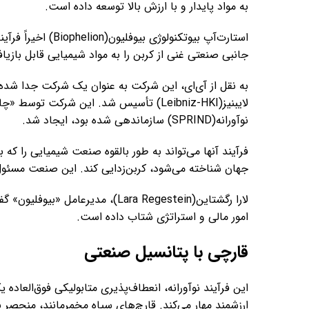
به مواد پایدار و با ارزش بالا توسعه داده است.
استارت‌آپ بیوتکنول
جانبی صنعتی غنی از کربن را به مواد شیمیایی قابل بازیا
به نقل از آی‌ای، این شرکت به عنوان یک شرکت جدا ش
لایبنیز(Leibniz-HKI) تأسیس شد. این شر
نوآورانه(SPRIND) سازماندهی شده بود، ایجاد شد.
فرآیند آنها می‌تواند به طور بالقوه صنعت شیمیایی را که 
جهان شناخته می‌شود، کربن‌زدایی کند. این صنعت مسئول حدود ۵ درصد از انتشار کربن دی‌اکسید(O2
امور مالی و استراتژی شتاب داده است.
قارچی با پتانسیل صنعتی
این فرآیند نوآورانه، انعطاف‌پذیری متابولیکی فوق‌العاده
ارزشمند مهار می‌کند. قارچ‌های سیاه مخمرمانند، منحصر 