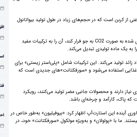
 غنی از کربن است که در حجم‌های زیاد در طول تولید بیواتانول
افز
دمای 
این میکروارگانیسم به جای اینکه اجازه دهد کربن جاسازی شده به صورت CO2 به جو فرار کند، آن را به ترکیبات مفید
را به یک ماده تولیدی تبدیل می‌کند.
اسک
 زائد تولید می‌کند. این ترکیبات شامل «پلی‌استر زیستی» برای
اد غذایی استفاده می‌شود و «سورفکتانت‌»های جدیدی است که
فنا
 نیاز دارند و محصولات جانبی مضر تولید می‌کنند، رویکرد
اس
 که پاک، کارآمد و چرخه‌ای باشد.
 مدیر ارشد فناوری آینده این استارت‌آپ اظهار کرد: «بیوفیلیون» به‌طور خاص در
احت
تند. ما با «پولولان» و به‌ویژه مولکول «سورفکتانت» خود، در