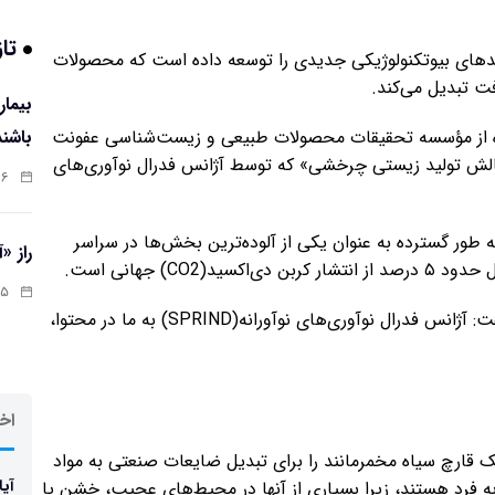
تاز
وژی بیوفلیون(Biophelion) اخیراً فرآیندهای بیوتکنولوژیکی جدیدی را توسعه داده است که محصولات
فت تبدیل می‌کند.
ده از مؤسسه تحقیقات محصولات طبیعی و زیست‌شناسی عفونت
باشند
کت توسط «چالش تولید زیستی چرخشی» که توسط آژانس فدرال نوآوری‌های
:۰۷
به طور گسترده به عنوان یکی از آلوده‌ترین بخش‌ها در سراسر
راز «
C) جهانی است.
:۱۳
لارا رگشتاین(Lara Regestein)، مدیرعامل «بیوفلیون» گفت: آژانس فدرال نوآوری‌های نوآورانه(SPRIND) به ما در محتوا،
اخر
‌ یک قارچ سیاه مخمرمانند را برای تبدیل ضایعات صنعتی به مواد
آیا
به فرد هستند، زیرا بسیاری از آنها در محیط‌های عجیب، خشن یا