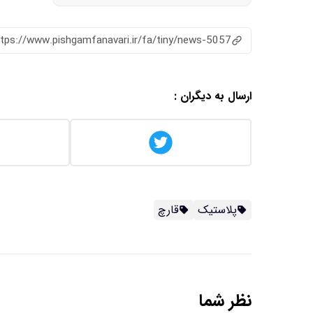
ttps://www.pishgamfanavari.ir/fa/tiny/news-5057
ارسال به دیگران :
پلاستیک
قارچ
نظر شما