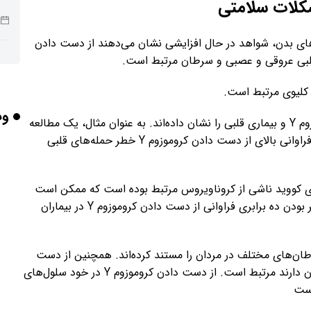
هری کروموزم Y برای اکثر سلول‌های بدن، شواهد در حال افزایشی نشان می‌دهند از دست دادن
 قلبی عروقی و عصبی و سرطان مرتبط است.
ربا
وب
مطالعات متعددی اکنون رابطه‌ای بین از دست دادن کرموزوم Y و بیماری قلبی را نشان داده‌اند. به عنوان مثال، یک مطالعه
هو
بسیار بزرگ در آلمان نشان داد که مردان بالای ۶۰ سال با فراوانی بالای از دست دادن کروموزوم Y خطر حمله‌های قلبی
گ ناشی از بیماری کووید ناشی از کروناویروس مرتبط بوده است که ممکن است
تفاوت جنسیتی در میزان مرگ و میر را توضیح دهد.بیشتر بودن ده برابری فراوانی از دست دادن کروموزوم Y در بیماران
گر
عددی ارتباط از دست دادن کروموزوم Y با سرطان‌های مختلف در مردان را مستند کرده‌اند. همچنین از دست
تأث
دادن کروموزوم Y با پیامدهای بدتر برای کسانی که سرطان دارند مرتبط است. از دست دادن کروموزوم Y در خود سلول‌های
است