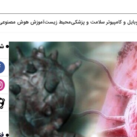
بایل و کامپیوتر
سلامت و پزشکی
محیط زیست
آموزش
هوش مصنوعی
شب
فن