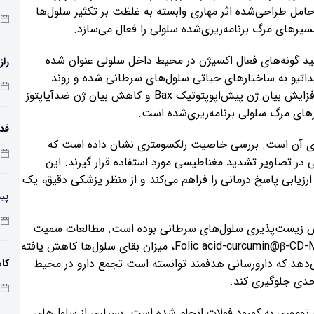
وحامل طراحی‌شده اثر مهاری وابسته به غلظت بر تکثیر سلول‌ها
سیرهای مرگ برنامه‌ریزی‌شده سلولی را فعال می‌سازد.
لید گونه‌های فعال اکسیژن در محیط داخل سلولی عنوان شده
راز
اتیو به ساختارهای حیاتی سلول‌های سرطانی شده و روند
آپوپتوز را تسریع می‌کند. در سطح مولکولی، پژوهشگران افزایش بیان ژن پیش‌اپوپتوتیک Bax و کاهش بیان ژن ضدآپاپتوز
داری آن است. بررسی خاصیت رلکسومتری نشان داده است که
طول
ی در تصاویر تشدید مغناطیسی مورد استفاده قرار گیرند. این
رزیابی پاسخ درمانی را فراهم می‌کند و از منظر پزشکی دقیق، یک
پی
زم
اهش زیست‌پذیری سلول‌های سرطانی بوده است. مطالعات سمیت
سلولی نشان داده است که با افزایش غلظت سامانه Folic acid-curcumin@β-CD-MGO، میزان بقای سلول‌ها کاهش یافته
ی‌دهد که دارورسانی هدفمند توانسته است تجمع دارو در محیط
کاه
حدی جلوگیری کند.
وموری به کمبود فولات انجام شده است. بسیاری از سلول‌های