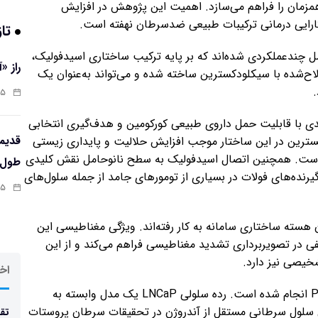
مزمان را فراهم می‌سازد. اهمیت این پژوهش در افزایش
ایی درمانی ترکیبات طبیعی ضدسرطان نهفته است.
تاز
ل چندعملکردی شده‌اند که بر پایه ترکیب ساختاری اسیدفولیک،
راز «
 اصلاح‌شده با سیکلودکسترین ساخته شده و می‌تواند به‌عنوان یک
.
:۱۳
دی با قابلیت حمل داروی طبیعی کورکومین و هدف‌گیری انتخابی
کسترین در این ساختار موجب افزایش حلالیت و پایداری زیستی
است. همچنین اتصال اسیدفولیک به سطح نانوحامل نقش کلیدی
طول‌ع
گیرنده‌های فولات در بسیاری از تومورهای جامد از جمله سلول‌های
:۱۱
 هسته ساختاری سامانه به کار رفته‌اند. ویژگی مغناطیسی این
نفی در تصویربرداری تشدید مغناطیسی فراهم می‌کند و از این
شخیصی نیز دارد.
اخر
مطالعات آزمایشگاهی روی رده‌های سلولی LNCaP و PC۳ انجام شده است. رده سلولی LNCaP یک مدل وابسته به
ود، در حالی که PC۳ به‌عنوان مدل سلول سرطانی مستقل از آندروژن در تحقیقات سرطان پروستات
تقد