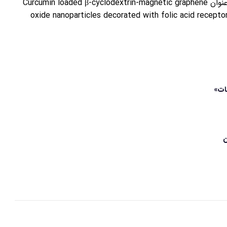
به نقل از ستاد نانو، نتایج این پروژه در قالب مقاله ای با عنوان Curcumin loaded β-cyclodextrin-magnetic graphene
oxide nanoparticles decorated with folic acid recept
ات»
ن