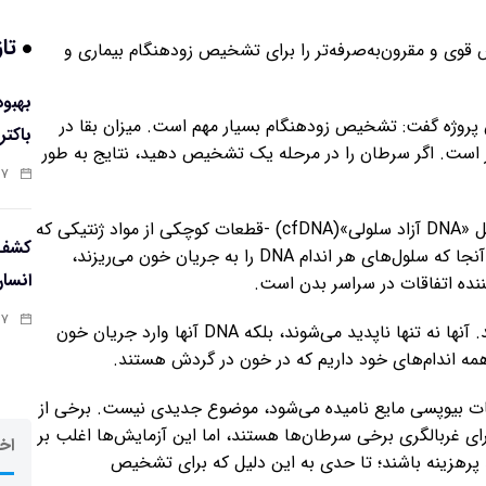
تاز
 قوی و مقرون‌به‌صرفه‌تر را برای تشخیص زودهنگام بیماری و
Ja)، پژوهشگر ارشد این پروژه گفت: تشخیص زودهنگام بسیار مهم است. میزان بقا در
باکتر
ت. اگر سرطان را در مرحله یک تشخیص دهید، نتایج به طور
:۵۸
این روش جدید موسوم به MethylScan با تجزیه و تحلیل «DNA آزاد سلولی»(cfDNA) -قطعات کوچکی از مواد ژنتیکی که
کشف 
هنگام مرگ سلول‌ها در خون آزاد می‌شوند- کار می‌کند. از آنجا که سلول‌های هر اندام DNA را به جریان خون می‌ریزند،
انسا
:۵۶
ژو گفت: هر روز ۵۰ تا ۷۰ میلیارد سلول در بدن ما می‌میرند. آنها نه تنها ناپدید می‌شوند، بلکه DNA آنها وارد جریان خون
همه اندام‌های خود داریم که در خون در گردش هستند.
ت بیوپسی مایع نامیده می‌شود، موضوع جدیدی نیست. برخی از
 حال حاضر به دنبال جهش در DNA تومور برای غربالگری برخی سرطان‌ها هستند، اما این آزمایش‌ها اغلب بر
اخر
د پرهزینه باشند؛ تا حدی به این دلیل که برای تشخیص