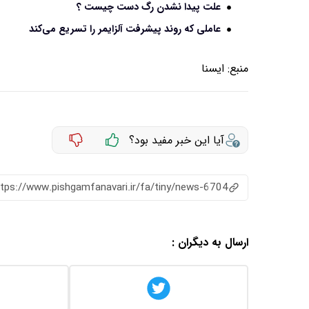
علت پیدا نشدن رگ دست چیست ؟
عاملی که روند پیشرفت آلزایمر را تسریع می‌کند
منبع:
ايسنا
آیا این خبر مفید بود؟
ttps://www.pishgamfanavari.ir/fa/tiny/news-6704
ارسال به دیگران :