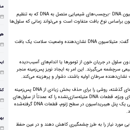
مش
این گروه پژوهشی به جای جست‌وجوی جهش‌ها، متیلاسیون DNA -برچسب‌های شیمیایی متصل به DNA که به تنظیم
یون براساس نوع بافت متفاوت است و می‌تواند زمانی که سلول‌ها
هوش
دکتر «ونیوان لی»(Wenyuan Li) از پژوهشگران این پروژه گفت: متیلاسیون DNA نشان‌دهنده‌ وضعیت سلامت یک بافت
تغی
 آزمایش جدید این است که بیشتر قطعات DNA بدون سلول در جریان خون از تومورها یا اندام‌های آسیب‌دیده
ایج
ول‌های خونی طبیعی سرچشمه می‌گیرند. این امر به ایجاد نویز پس‌زمینه منجر
شان‌دهنده سرطان اولیه باشند، دشوار و پرهزینه می‌کند.
پژوهشگران برای پرداختن به این موضوع، با تکیه بر کارهای گذشته، روشی را برای حذف بخش زیادی از DNA پس‌زمینه
کشف
پیش از توالی‌یابی توسعه دادند. آنها با استفاده از آنزیم‌های ویژه، قطعات DNA متیله‌سازی‌نشده را که عمدتاً از سلول‌های
خونی می‌آیند، به صورت انتخابی برش می‌دهند. با طراحی یک پنل هیبریداسیون در سطح ژنوم، قطعات DNA گرفته‌شده
یابی مورد نیاز را به طرز چشمگیری کاهش دهند و در عین حفظ
باک