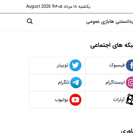
یکشنبه ۱۸ مرداد ۱۴۰۵
9 August 2026
دانستنی ها
بازی
عمومی
که های اجتماعی
فیسبوک
توییتر
اینستاگرام
تلگرام
آپارات
یوتیوب
اوری