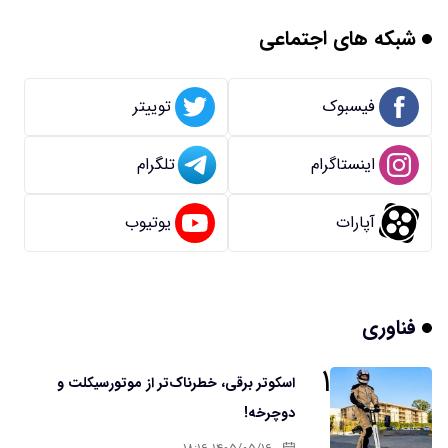
شبکه های اجتماعی
فیسبوک
توییتر
اینستاگرام
تلگرام
آپارات
یوتیوب
فناوری
۱
اسکوتر برقی، خطرناک‌تر از موتورسیکلت و
دوچرخه!