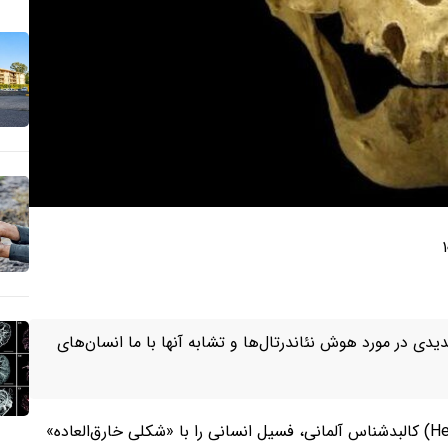
۱
ی در مورد هوش نئاندرتال‌ها و تشابه آنها با ما انسان‌های
در سال ۱۸۵۷، هرمان شافهاوزن(Hermann Schaaffhausen) کالبدشناس آلمانی، فسیل انسانی را با «شکلی خارق‌العاده»