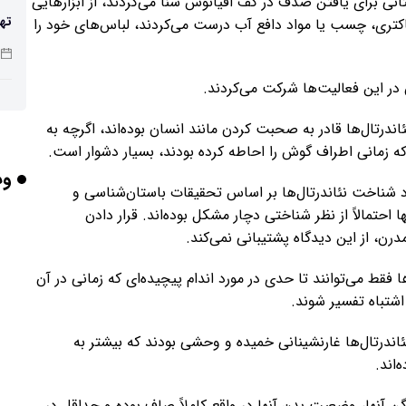
تانی برای یافتن صدف در کف اقیانوس شنا می‌کردند، از ابزارهایی
تهی
کتری، چسب یا مواد دافع آب درست می‌کردند، لباس‌های خود را
صن
 در این فعالیت‌ها شرکت می‌کردند.
درتال‌ها قادر به صحبت کردن مانند انسان بوده‌اند، اگرچه به
شد
 زمانی اطراف گوش را احاطه کرده بودند، بسیار دشوار است.
وب
د شناخت نئاندرتال‌ها بر اساس تحقیقات باستان‌شناسی و
احتمالاً از نظر شناختی دچار مشکل بوده‌اند. قرار دادن
باش
رن، از این دیدگاه پشتیبانی نمی‌کند.
ا فقط می‌توانند تا حدی در مورد اندام پیچیده‌ای که زمانی در آن
هوش
 اشتباه تفسیر شوند.
وص
نئاندرتال‌ها غارنشینانی خمیده و وحشی بودند که بیشتر به
‌اند.
بلن
مع
ن آنها، وضعیت بدن آنها در واقع کاملاً صاف بوده و حداقل در