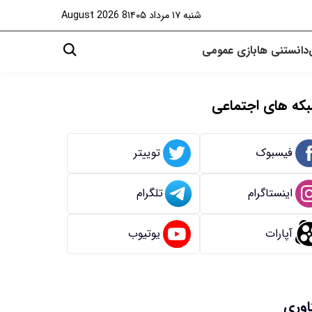
شنبه ۱۷ مرداد ۱۴۰۵
8 August 2026
دانستنی ها
بازی
عمومی
که های اجتماعی
فیسبوک
توییتر
اینستاگرام
تلگرام
آپارات
یوتیوب
اوری