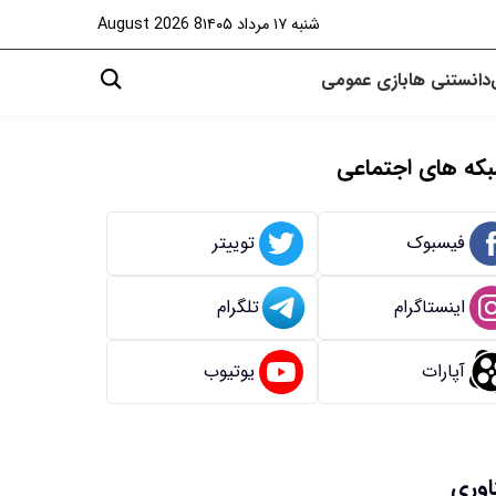
شنبه ۱۷ مرداد ۱۴۰۵
8 August 2026
دانستنی ها
بازی
عمومی
که های اجتماعی
فیسبوک
توییتر
اینستاگرام
تلگرام
آپارات
یوتیوب
اوری