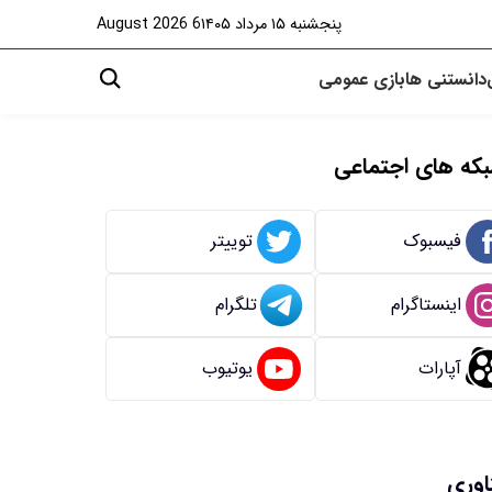
پنجشنبه ۱۵ مرداد ۱۴۰۵
6 August 2026
دانستنی ها
بازی
عمومی
که های اجتماعی
فیسبوک
توییتر
اینستاگرام
تلگرام
آپارات
یوتیوب
اوری