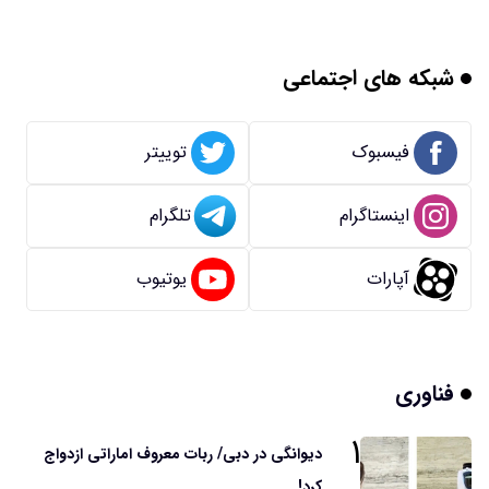
شبکه های اجتماعی
فیسبوک
توییتر
اینستاگرام
تلگرام
آپارات
یوتیوب
فناوری
۱
دیوانگی در دبی/ ربات معروف اماراتی ازدواج
کرد!