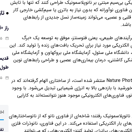
کی بی‌سیم مبتنی بر نانوپلاسمونیک طراحی کنند که تنها با تابش
ناوری نوآورانه که بدون نیاز به باتری یا سیم‌کشی خارجی کار
تاز
ی قلبی و عصبی، می‌تواند زمینه‌ساز نسل جدیدی از رابط‌های
باشد.
راز «
 فرآیندهای طبیعی، یعنی فتوسنتز، موفق به توسعه یک «برگ
:۱۳
ی الکتریکی مورد نیاز برای تحریک بافت‌های زنده را تولید کند. این
انشگاه ملی سئول، آزمایشگاه ملی بروکهاون و آزمایشگاه ملی
شکی کاشتنی، درمان بیماری‌های عصبی و طراحی رابط‌های نوین
طول‌ع
:۱۱
پژوهشگران این پروژه که نتایج آن در نشریه معتبر Nature Photonics منتشر شده است، از ساختاری الهام گرفته‌اند که در
ورشید با بازدهی بالا به انرژی شیمیایی تبدیل می‌شود. با وجود
فناوری‌های الکترونیکی موجود هنوز نتوانسته‌اند به کارایی
اخر
نوپلاسمونیک رفتند؛ شاخه‌ای از فناوری نانو که از نانوساختارهای
ای بار الکتریکی استفاده می‌کند. در این فناوری، نانوذرات فلزی
تقد
لکترون‌های پرانرژی تولید کنند؛ الکترون‌هایی که می‌توانند