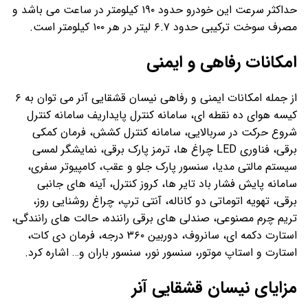
حداکثر سرعت این خودرو حدود ۱۹۰ کیلومتر در ساعت می باشد و
مصرف سوخت ترکیبی حدود ۶.۷ لیتر در هر ۱۰۰ کیلومتر است.
امکانات رفاهی و ایمنی
از جمله امکانات ایمنی و رفاهی نیسان قشقایی آنر می توان به ۶
کیسه هوای ده نقطه ای، سامانه کنترل پایداریف سامانه کنترل
شروع حرکت در سربالایی، سامانه کنترل کشش، فرمان کمکی
برقی، فناوری LED چراغ ها، ترمز پارک برقی، نمایشگر لمسی
سیستم مالتی مدیا، سنسور پارک جلو و عقب، کامپیوتر سفری،
سامانه پایش فشار باد تایر ها، کروز کنترل، آینه های جانبی
برقی، تهویه اتوماتی دو کاناله، آنتی ترپ، چراغ روشنایی روز،
تریم چرم مصنوعی، صندلی های برقی راننده، حالت های رانندگی،
استارت دکمه ای، سانروف، دوربین ۳۶۰ درجه، فرمان دی کات،
استارت و استاپ موتور، سنسور نور، سنسور باران و… اشاره کرد.
مزایای نیسان قشقایی آنر