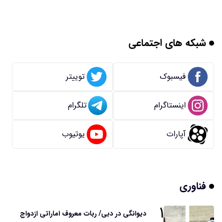
شبکه های اجتماعی
فیسبوک
توییتر
اینستاگرام
تلگرام
آپارات
یوتیوب
فناوری
۱
دیوانگی در دبی/ ربات معروف اماراتی ازدواج