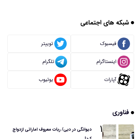
شبکه های اجتماعی
فیسبوک
توییتر
اینستاگرام
تلگرام
آپارات
یوتیوب
فناوری
۱
دیوانگی در دبی/ ربات معروف اماراتی ازدواج
کرد!