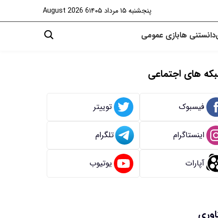
پنجشنبه ۱۵ مرداد ۱۴۰۵
6 August 2026
دانستنی ها
بازی
عمومی
که های اجتماعی
فیسبوک
توییتر
اینستاگرام
تلگرام
آپارات
یوتیوب
اوری