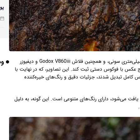
پو
چرا
وب
با استفاده از دوربین Sony Alpha A7RV و لنز ماکرو 90 میلی‌متری سونی، و همچنین فلاش Godox V860iii و دیفیوزر
بر
 از پنج عکس با فوکوس دستی ثبت کند. این تصاویر، که در نهایت با
صویر واحد و با فوکوس کامل تبدیل شدند، جزئیات دقیق و رنگ‌های خیره‌کننده
برخورد ۴ تن 
یافت می‌شود، دارای رنگ‌های متنوعی است. این گونه، به دلیل
ایر