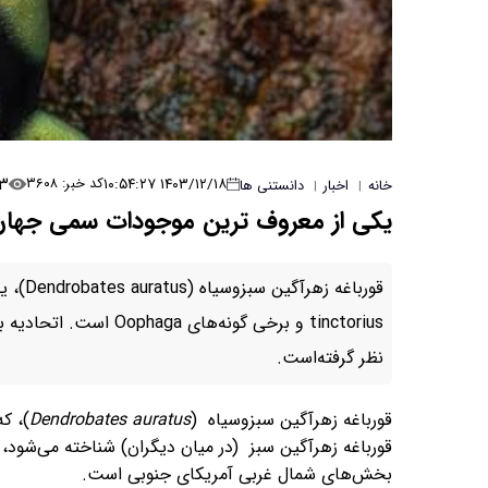
۳
۱۴۰۳/۱۲/۱۸ ۱۰:۵۴:۲۷
کد خبر: ۳۶۰۸
خانه
اخبار
دانستنی ها
|
|
یکی از معروف ترین موجودات سمی جها
tinctorius و برخی گونه
نظر گرفته‌است.
قورباغه زهرآگین سبزوسیاه (
Dendrobates auratus
)، ک
قورباغه زهرآگین سبز (در میان دیگران) شناخته می‌شود،
بخش‌های شمال غربی آمریکای جنوبی است.