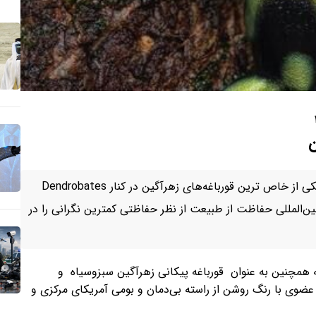
ن
قورباغه زهرآگین سبزوسیاه (Dendrobates auratus)، یکی از خاص ترین قورباغه‌های زهرآگین در کنار Dendrobates
‌های Oophaga است. اتحادیه بین‌المللی حفاظت از طبیعت از نظر حفاظتی کمترین نگرانی را در
ه همچنین به عنوان قورباغه پیکانی زهرآگین سبزوسیاه و
 عضوی با رنگ روشن از راسته بی‌دمان و بومی آمریکای مرکزی و