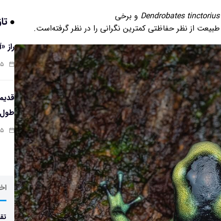
Dendrobates tinctorius
و برخی
تاز
بیعت از نظر حفاظتی کمترین نگرانی را در نظر گرفته‌است.
راز «
:۱۳
طول‌ع
:۱۱
اخر
تقد