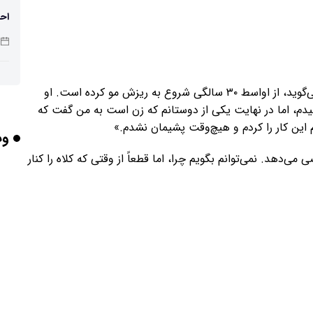
احت
تهی
تام سیمونز، مردی ۴۵ ساله از تنبریج در شرق انگلستان می‌گوید، از اواسط ۳۰ سالگی شروع به ریزش مو کرده است. او
صن
یدم، اما در نهایت یکی از دوستانم که زن است به من گفت که
این کار را کردم و هیچ‌وقت پشیمان نشدم.»
وب
ی‌دهد. نمی‌توانم بگویم چرا، اما قطعاً از وقتی که کلاه را کنار
شد
باش
هوش
وص