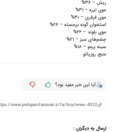
ریش – ۳۶%
موی تیره – ۳۱%
موی فرفری – ۳۰%
استخوان‌ گونه برجسته – ۲۶%
موی بلوند – ۲۲%
چشم‌های سبز – ۲۱%
سینه پرمو – ۱۸%
منبع:
روزیاتو
آیا این خبر مفید بود؟
ttps://www.pishgamfanavari.ir/fa/tiny/news-4032
ارسال به دیگران :