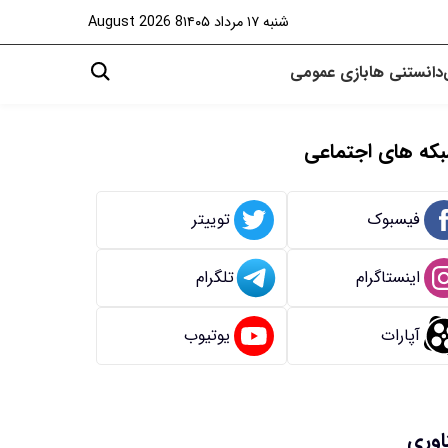
شنبه ۱۷ مرداد ۱۴۰۵
8 August 2026
دانستنی ها
بازی
عمومی
که های اجتماعی
فیسبوک
توییتر
اینستاگرام
تلگرام
آپارات
یوتیوب
اوری