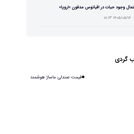
مال وجود حیات در اقیانوس مدفون «اروپا»
۱۴۰۵/۰۵/۱۶ ۱۸:۱۳
ه تصاویر دیجیتالی میکرومتری از نمونه‌های پزشکی و
عتی
۱۴۰۵/۰۵/۱۶ ۱۸:۱۲
 گردی
تبدیل پلاستیک سرسخت PVC به ماده روان‌کننده ممکن
۱۴۰۵/۰۵/۱۶ ۱۸:۱۰
قیمت صندلی ماساژ هوشمند
بیماری های لثه شاید مقدمه ای برای ابتلا به دیابت نوع ۲
ند
۱۴۰۵/۰۵/۱۶ ۱۸:۰۷
 مصنوعی چینی از قرنطینه فرار کرد و به اینترنت
ل شد
۱۴۰۵/۰۵/۱۶ ۱۸:۰۵