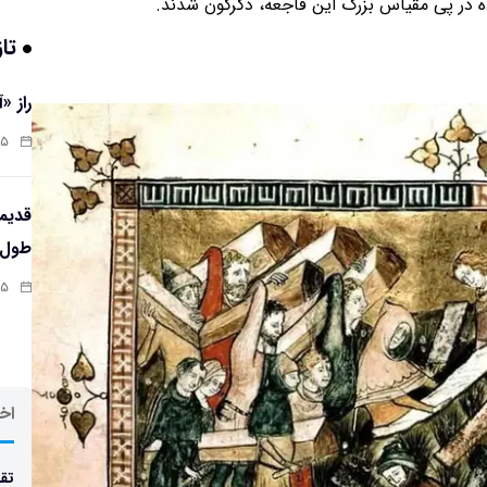
ه در پی مقیاس بزرگ این فاجعه، دگرگون شدند.
تاز
راز «
:۱۳
طول‌ع
:۱۱
اخر
تقد