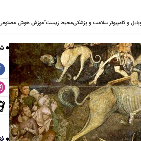
بایل و کامپیوتر
سلامت و پزشکی
محیط زیست
آموزش
هوش مصنوعی
شب
فن