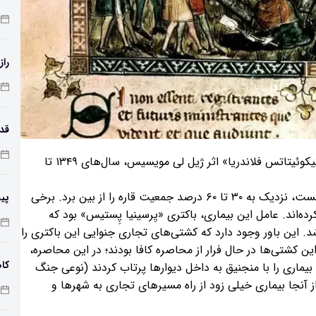
راز
طول
قربانیان طاعون که در تابوت‌ها دفن شده‌اند در کتاب «آنتیکوئیتاتس فلاندریا» اثر ژیل لی مویسیس، سال‌های ۱۳۴۹ تا
این بیماری سال ۱۳۴۷ میلادی وارد اروپا شد و در موج نخست، نزدیک به ۳۰ تا ۶۰ درصد جمعیت قاره را از بین برد. برخی
پی
 ۵۰ میلیون نفر هم برآورد کرده‌اند. عامل این بیماری، باکتری «یِرسینیا پِستیس» بود که
زم
باشد. این باور وجود دارد که کشتی‌های تجاری جنوایی این باکتری را
این کشتی‌ها در حال فرار از محاصره کافا بودند؛ در این محاصره،
کاه
 بیماری را با منجنیق به داخل دیوارها پرتاب کردند (نوعی جنگ
از آنجا بیماری خیلی زود از راه مسیرهای تجاری به شهرها و