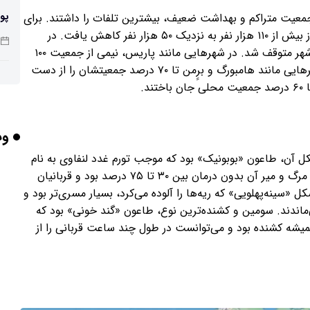
پو
معیت متراکم و بهداشت ضعیف، بیشترین تلفات را داشتند. برای
نمونه جمعیت فلورانس (مرکز منطقه توسکانی در ایتالیا) از بیش از ۱۱۰ هزار نفر به نزدیک ۵۰ هزار نفر کاهش یافت. در
سی‌یِنا، تلفات به‌قدری زیاد بود که توسعه کلیسای جامع شهر متوقف شد. در شهرهایی مانند پاریس، نیمی از جمعیت ۱۰۰
هزار نفری جانشان را از دست دادند و در شمال اروپا، شهرهایی مانند هامبورگ و برِِمن تا ۷۰ درصد جمعیتشان را از دست
چرا
وب
بر
ل آن، طاعون «بوبونیک» بود که موجب تورم غدد لنفاوی به نام
بوبو می‌شد و با تب بالا و خستگی شدید همراه بود. نرخ مرگ و میر آن بدون درمان بین ۳۰ تا ۷۵ درصد بود و قربانیان
«سینه‌پهلویی» که ریه‌ها را آلوده می‌کرد، بسیار مسری‌تر بود و
اران زنده می‌ماندند. سومین و کشنده‌ترین نوع، طاعون «گند خونی» بود که
برخورد ۴ تن 
شه کشنده بود و می‌توانست در طول چند ساعت قربانی را از
ایر