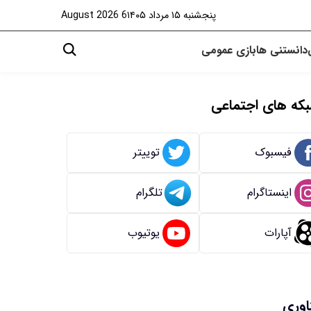
پنجشنبه ۱۵ مرداد ۱۴۰۵
6 August 2026
دانستنی ها
بازی
عمومی
که های اجتماعی
فیسبوک
توییتر
اینستاگرام
تلگرام
آپارات
یوتیوب
اوری