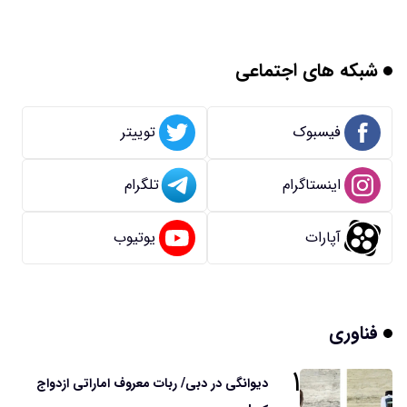
شبکه های اجتماعی
فیسبوک
توییتر
اینستاگرام
تلگرام
آپارات
یوتیوب
فناوری
۱
دیوانگی در دبی/ ربات معروف اماراتی ازدواج