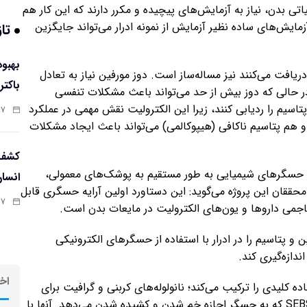
ی بدن، نیاز به آزمایش‌های پیچیده و مکرر دارند که این کار هم
یش‌های ساده‌ نظیر آزمایش از نمونه ادرار می‌تواند جایگزین
تاز
ریافت می‌کنند نیز مساله‌ساز است. دوز مورفین نیاز به تعادل
باکتر
 در حالی که دوز بیش از حد می‌تواند باعث مشکلات تنفسی
یم را ردیابی کنند، زیرا این الکترولیت نقش مهمی در عملکرد
:۵۸
 هم پتاسیم ناکافی (هیپوکالمی) می‌تواند باعث ایجاد مشکلات
کشف 
ودن حسگرهای شیمیایی به طور مستقیم به پوشک‌های معمولی،
انسا
 محققان این پروژه می‌گوید: این دستاورد اولین آرایه حسگری قابل
:۵۶
می داروها و یون‌های الکترولیت در مایعات بدن است.
و پتاسیم را در ادرار با استفاده از حسگرهای الکترونیکی
دازه‌گیری کند.
اخر
 کلیدی را ترکیب می‌کند؛ نانولوله‌های کربنی و گرافیت برای
هدایت الکتریکی، به‌علاوه یک پلیمر انعطاف‌پذیر به نام SEBS که به حسگر اجازه خم شدن و کشیده شدن می‌دهد. آنها با