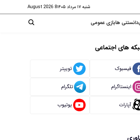
شنبه ۱۷ مرداد ۱۴۰۵
8 August 2026
دانستنی ها
بازی
عمومی
که های اجتماعی
فیسبوک
توییتر
اینستاگرام
تلگرام
آپارات
یوتیوب
اوری