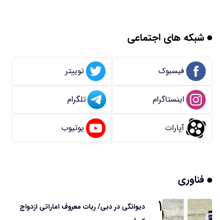
شبکه های اجتماعی
فیسبوک
توییتر
اینستاگرام
تلگرام
آپارات
یوتیوب
فناوری
۱
دیوانگی در دبی/ ربات معروف اماراتی ازدواج