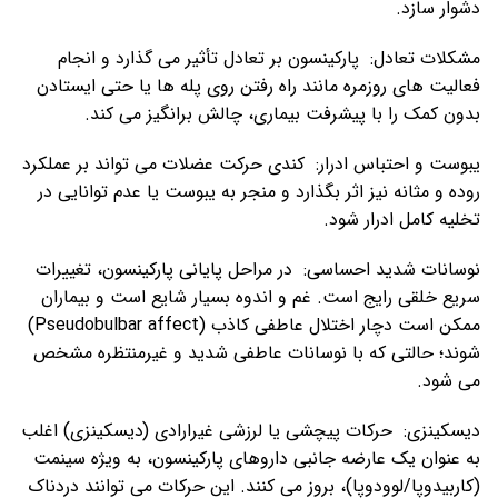
دشوار سازد.
مشکلات تعادل: پارکینسون بر تعادل تأثیر می گذارد و انجام
فعالیت های روزمره مانند راه رفتن روی پله ها یا حتی ایستادن
بدون کمک را با پیشرفت بیماری، چالش برانگیز می کند.
یبوست و احتباس ادرار: کندی حرکت عضلات می تواند بر عملکرد
روده و مثانه نیز اثر بگذارد و منجر به یبوست یا عدم توانایی در
تخلیه کامل ادرار شود.
نوسانات شدید احساسی: در مراحل پایانی پارکینسون، تغییرات
سریع خلقی رایج است. غم و اندوه بسیار شایع است و بیماران
ممکن است دچار اختلال عاطفی کاذب (Pseudobulbar affect)
شوند؛ حالتی که با نوسانات عاطفی شدید و غیرمنتظره مشخص
می شود.
دیسکینزی: حرکات پیچشی یا لرزشی غیرارادی (دیسکینزی) اغلب
به عنوان یک عارضه جانبی داروهای پارکینسون، به ویژه سینمت
(کاربیدوپا/لوودوپا)، بروز می کنند. این حرکات می توانند دردناک