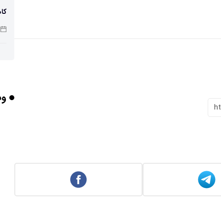
کاه
پو
وب
چرا
h
بر
برخورد ۴ تن 