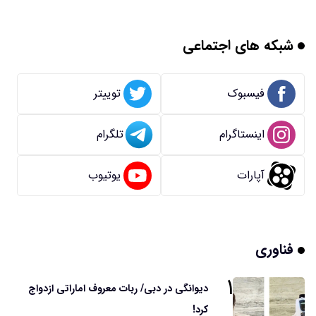
شبکه های اجتماعی
فیسبوک
توییتر
اینستاگرام
تلگرام
آپارات
یوتیوب
فناوری
۱
دیوانگی در دبی/ ربات معروف اماراتی ازدواج
کرد!