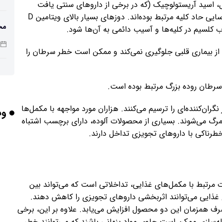
ال، اسید آریستولوچیک (که در برخی از داروهای سنتی یافت
می‌شود)، استفاده بیش از حد کراتین و حتی آبمیوه با نارسایی حاد کلیه مرتبط بوده‌اند. دوزهای بسیار بالای ویتامین D
مح
ب کلسیم در کلیه‌ها و آسیب دائمی به آن‌ها شود.
است
 از بیماری قلبی جلوگیری نمی‌کند و ممکن است خطر سرطان را
ای
سرطان روده بزرگ مرتبط بوده است.
اس
ران‌کننده‌ای را ترسیم می‌کنند. هزاران مورد مواجهه با مکمل‌ها
وب
 مرگ می‌شوند. بسیاری از محصولات آلوده، دارای برچسب اشتباه
مری
طرناکی با داروهای تجویزی تداخل دارند.
راه
ت مرتبط با مکمل‌های غذایی، تداخلاتی است که می‌تواند بین
غذایی می‌توانند اثربخشی داروهای تجویزی را کاهش دهند.
رف همزمان این دو محصول افزایش می‌یابد. علاوه بر این، برخی
آیا
ه‌سازی ممکن است حاوی مواد پنهانی باشند که می‌توانند خطر