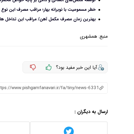
توسعه مکمل‌های انسانی و دامی بر پایه خواص مخمره
خطر مسمومیت با نوبرانه‌ بهار؛ مراقب مصرف این نوع چغ
بهترین زمان مصرف مکمل آهن/ مراقب این تداخل های 
منبع:
همشهری
آیا این خبر مفید بود؟
ttps://www.pishgamfanavari.ir/fa/tiny/news-6331
ارسال به دیگران :