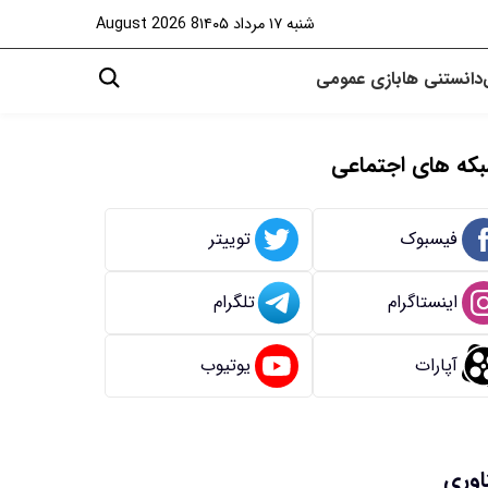
شنبه ۱۷ مرداد ۱۴۰۵
8 August 2026
دانستنی ها
بازی
عمومی
که های اجتماعی
فیسبوک
توییتر
اینستاگرام
تلگرام
آپارات
یوتیوب
اوری