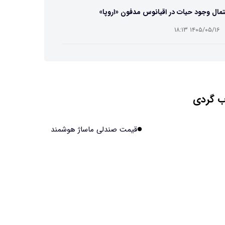
مال وجود حیات در اقیانوس مدفون «اروپا»
۱۴۰۵/۰۵/۱۶ ۱۸:۱۳
ه تصاویر دیجیتالی میکرومتری از نمونه‌های پزشکی و
عتی
۱۴۰۵/۰۵/۱۶ ۱۸:۱۲
 گردی
تبدیل پلاستیک سرسخت PVC به ماده روان‌کننده ممکن
۱۴۰۵/۰۵/۱۶ ۱۸:۱۰
قیمت صندلی ماساژ هوشمند
بیماری های لثه شاید مقدمه ای برای ابتلا به دیابت نوع ۲
ند
۱۴۰۵/۰۵/۱۶ ۱۸:۰۷
 مصنوعی چینی از قرنطینه فرار کرد و به اینترنت
ل شد
۱۴۰۵/۰۵/۱۶ ۱۸:۰۵