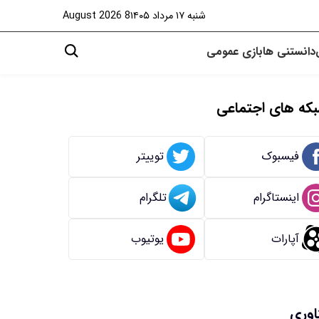
شنبه ۱۷ مرداد ۱۴۰۵
8 August 2026
دانستنی ها
بازی
عمومی
که های اجتماعی
فیسبوک
توییتر
اینستاگرام
تلگرام
آپارات
یوتیوب
اوری