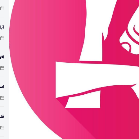
آیا
افز
دمای 
اسک
فنا
اس