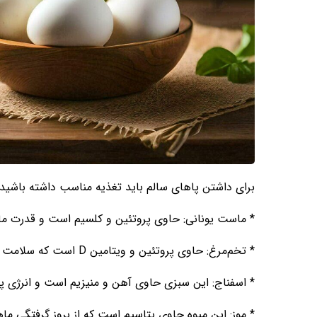
برای داشتن پاهای سالم باید تغذیه مناسب داشته باشید. ا
* ماست یونانی: حاوی پروتئین و کلسیم است و قدرت ماه
* تخم‌مرغ: حاوی پروتئین و ویتامین D است که سلامت ماهیچه‌ها و انرژی پاها را تامین می‌کند.
* اسفناج: این سبزی حاوی آهن و منیزیم است و انرژی پاها
* موز: این میوه حاوی پتاسیم است که از بروز گرفتگی ما