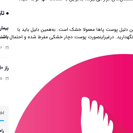
تاز
همین دلیل پوست پاها معمولا خشک است. به‌همین دلیل باید با
باشند
 نگهدارید. درغیراینصورت پوست دچار خشکی مفرط شده و احتمال
:۰۷
راز «
:۱۳
اخر
راه