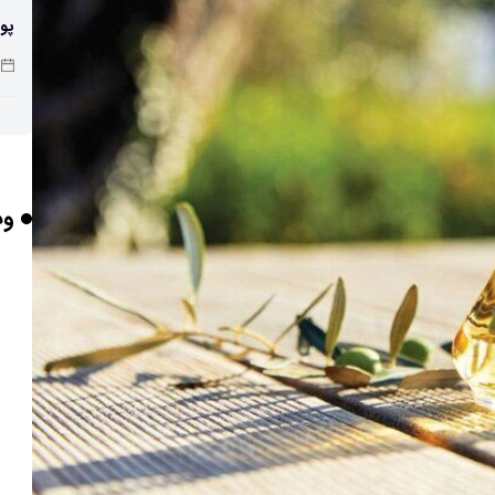
پو
چرا
وب
بر
برخورد ۴ تن 
ایر