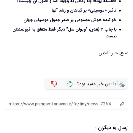
«فلسفۀ یوگا» چه زمانی به وجود آمد و اصول آن چیست؟
تاثیر «موسیقی» بر گیاهان و رشد آنها
خواننده هوش مصنوعی بر صدر جدول موسیقی جهان
با چاپ ۳ بُعدی، "ویولن سل" دیگر فقط متعلق به ثروتمندان
نیست
منبع:
خبر آنلاین
آیا این خبر مفید بود؟
https://www.pishgamfanavari.ir/fa/tiny/news-7264
ارسال به دیگران :