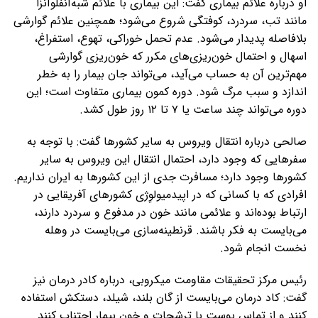
او درباره علائم بیماری گفت: این بیماری با علائم شبه‌آنفلوآنزا
مانند تب، سردرد، کوفتگی شروع می‌شود؛ همچنین علائم گوارشی
بلافاصله پدیدار می‌شود. عدم تحمل خوراکی، تهوع، استفراغ،
اسهال و احتمال خون‌ریزی‌های مکرر که خون‌ریزی گوارشی
مهم‌ترین آن به حساب می‌آید، می‌تواند جان بیمار را به خطر
اندازد و سبب مرگ شود. دوره کمون بیماری متفاوت است؛ این
دوره می‌تواند چند ساعت یا ۷ تا ۱۲ روز طول کشد.
صالحی درباره انتقال ویروس به سایر کشورها گفت: با توجه به
سفرهایی که وجود دارد، احتمال انتقال این ویروس به سایر
کشورها وجود دارد؛ مسافرت جدی از این کشورها به ایران نداریم.
افرادی که با کسانی که در اپیدمیولوِژی کشورهای آفریقایی در
ارتباط بوده‌اند و علائمی مانند خون در مدفوع و سردرد دارند،
می‌بایست به فکر باشند. قرنطینه‌سازی می‌بایست در وهله
نخست انجام شود.
رئیس مرکز تحقیقات مقاومت میکروبی، درباره کادر درمان نیز
گفت: کاد درمان می‌بایست از گان بلند، شیلد، دستکش استفاده
کنند و از تماس پوست با ترشحات و خون بیمار اجتناب کنند.