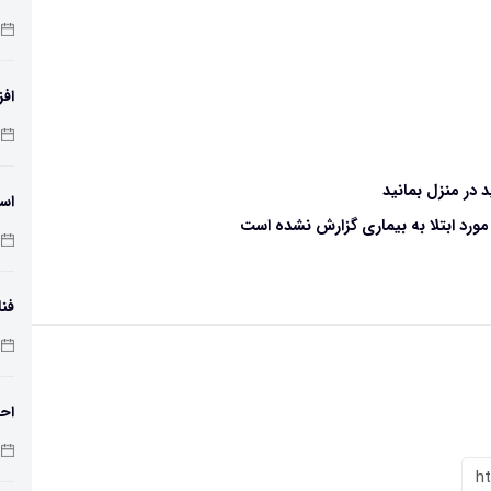
افز
دمای 
د در منزل بمانید
اسک
رد ابتلا به بیماری گزارش نشده است
فنا
اس
احت
h