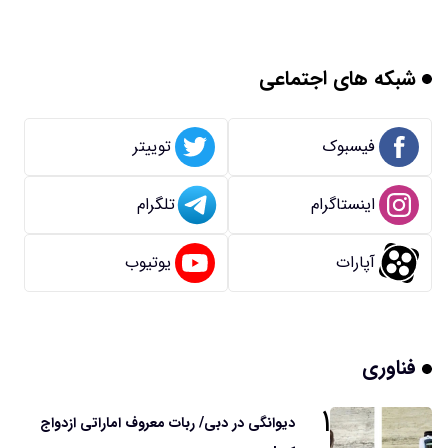
شبکه های اجتماعی
فیسبوک
توییتر
اینستاگرام
تلگرام
آپارات
یوتیوب
فناوری
۱
دیوانگی در دبی/ ربات معروف اماراتی ازدواج