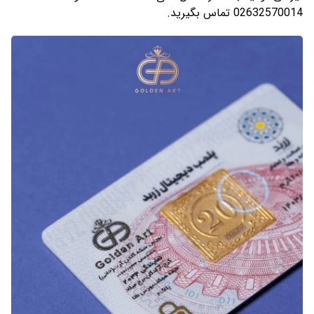
02632570014 تماس بگیرید.