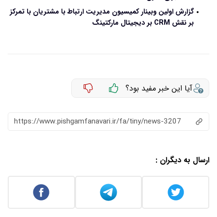
گزارش اولین وبینار کمیسیون مدیریت ارتباط با مشتریان با تمرکز
بر نقش CRM بر دیجیتال مارکتینگ
آیا این خبر مفید بود؟
https://www.pishgamfanavari.ir/fa/tiny/news-3207
ارسال به دیگران :