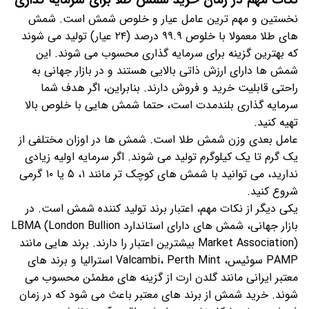
نکات مهم در زمان خرید شمش طلا برای سرمایه گذاری
نخستین و مهم ‌ترین عامل عیار و خلوص شمش است. شمش
‌های طلا معمولا با خلوص ۹۹.۹ درصد (۲۴ عیار) تولید می شوند
که بهترین گزینه برای سرمایه گذاری محسوب می شوند. این
شمش ها دارای ارزش ذاتی بالایی هستند و در بازار جهانی به
راحتی قابلیت خرید و فروش دارند. بنابراین، اگر هدف شما
سرمایه گذاری بلندمدت است، حتما شمش هایی با خلوص بالا
تهیه کنید.
عامل بعدی وزن شمش طلا است. شمش ها در اوزان مختلفی از
یک گرم تا یک کیلوگرم تولید می شوند. اگر سرمایه اولیه زیادی
ندارید، می توانید با شمش های کوچک تر مانند ۱، ۵ یا ۱۰ گرمی
شروع کنید.
یکی دیگر از نکات مهم، اعتبار برند تولید کننده شمش است. در
بازار جهانی، شمش های دارای استاندارد LBMA (London Bullion
Market Association) بیشترین اعتبار را دارند. برند هایی مانند
PAMP سوئیس، Valcambi، Perth Mint استرالیا و برند های
معتبر ایرانی مانند گلدن ارت از گزینه های مطمئن محسوب می
شوند. خرید شمش از برند های معتبر باعث می شود که در زمان