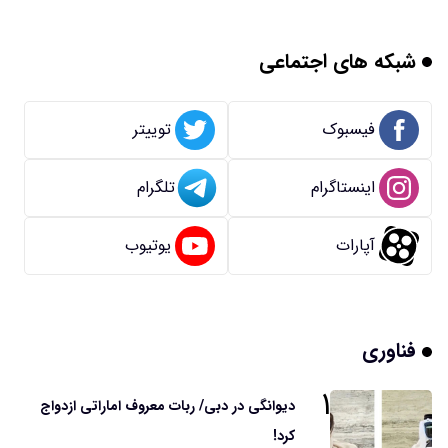
شبکه های اجتماعی
فیسبوک
توییتر
اینستاگرام
تلگرام
آپارات
یوتیوب
فناوری
۱
دیوانگی در دبی/ ربات معروف اماراتی ازدواج
کرد!