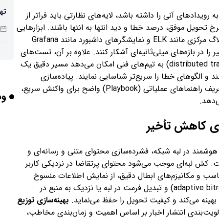
تهی
رویدادهای آنی را داشته باشد، لایه‌های نظارتی باید فراتر از
صن
خ تحویل موفق، درصد خطا و دید انتها به انتها باشند. ابزارهایی
مانند Prometheus برای جمع‌آوری متریک، سیستم‌های لاگ مرکزی مانند ELK و نمایشگرهای داشبورد مانند Grafana
 در بازه‌های میلی‌ثانیه‌ای آشکار کنند. علاوه بر آن، تست‌های
مصنوعی (synthetic checks) و ردیابی توزیع‌شده (distributed tracing) به تیم‌های فنی امکان می‌دهد مسیر دقیق یک
شد
ند و الگوهای خطا را سریع‌تر شناسایی نمایند. پیاده‌سازی
اعلان‌های مبتنی بر نرخ خطا و سطح خدمات (SLA) و تعریف راهنماهای عملیاتی (Playbook) واضح برای واکنش سریع،
وب
‌دهد.
باش
ای کاهش تأخیر
شمند در لبه شبکه، فشرده‌سازی محتوای متنی و رسانه‌ای و
هوش
ست. کش لبه‌ای موجب می‌شود محتوای پرتقاضا در نزدیکی کاربر
وص
گه‌داری شود و در عین حال زمان زندگی (TTL) مناسب و مکانیزم‌های ابطال دقیق، از نمایش اطلاعات منسوخ
جلوگیری نماید. اعمال تکنیک‌های نرخ بیت تطبیقی (adaptive bitrate) و تبدیل فرمت در لبه یا نزدیک به منبع در
بهینه می‌کند و کیفیت تحویل را حفظ می‌نماید.
بهینه‌سازی توزیع
بلن
ویت‌بندی انتشار اخبار بر اساس اهمیت و زمان‌بندی مخاطب،
مع