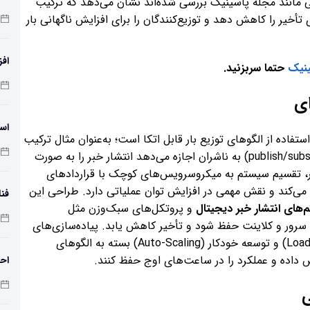
 مانند مجله پاسینیک بررسی شده‌اند نشان می‌دهد که ترکیب
تأخیر را کاهش دهد و توزیع‌کنندگان را برای افزایش ناگهانی بار
افز
ینیک
حتما سربزنید.
دمای 
ای
اسک
اده از الگوهای توزیع بار قابل اتکا است؛ به‌عنوان مثال ترکیب
CDN با صف‌های پیام‌محور و مدل انتشار/اشتراک (publish/subscribe) به ناشران اجازه می‌دهد انتشار خبر را به صورت
زار، تقسیم سیستم به میکروسرویس‌های کوچک با قراردادهای
ی‌کند و نقش مهمی در افزایش توان عملیاتی دارد. طراحی این
فنا
‌های انتشار خبر دیجیتال
و پروتکل‌های سبک‌وزن مثل
اس
تباط دائم بین سرور و کلاینت حفظ شود و تأخیر کاهش یابد. پیاده‌سازی‌های
موفق همچنین از توزیع‌کننده‌های بار هوشمند (Load Balancer) و توسعه خودکار (Auto-Scaling) بسته به الگوهای
ش داده و عملکرد را در ساعت‌های اوج حفظ کنند.
احت
ی