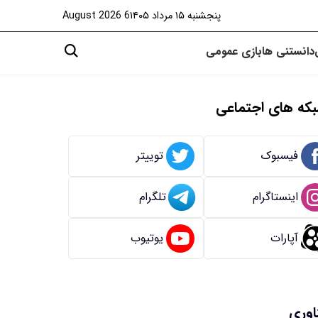
پنجشنبه ۱۵ مرداد ۱۴۰۵
6 August 2026
دانستنی ها
بازی
عمومی
که های اجتماعی
فیسبوک
توییتر
اینستاگرام
تلگرام
آپارات
یوتیوب
اوری