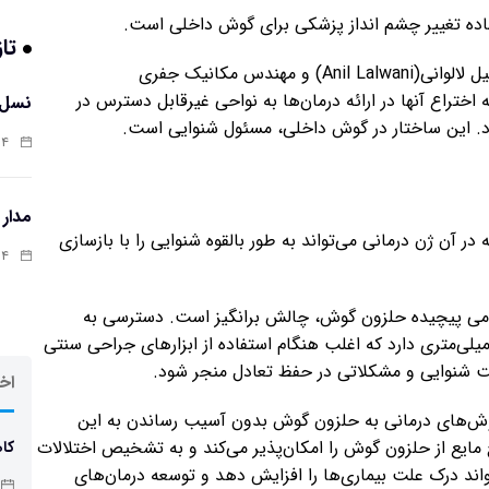
 آماده تغییر چشم انداز پزشکی برای گوش داخلی است.
تاز
خالقان این سوزن پیشرفته، جراح گوش و حلق و بینی، آنیل لالوانی(Anil Lalwani) و مهندس مکانیک جفری
 این باورند که اختراع آنها در ارائه درمان‌ها به نواحی غیرقابل دسترس در
نسل 
. این ساختار در گوش داخلی، مسئول شنوایی است.
:۱۲
مدار
آن ژن درمانی می‌تواند به طور بالقوه شنوایی را با بازسازی
:۰۲
ناتومی پیچیده حلزون گوش، چالش برانگیز است. دسترسی به
میلی‌متری دارد که اغلب هنگام استفاده از ابزارهای جراحی سنتی
شت شنوایی و مشکلاتی در حفظ تعادل منجر شود.
اخر
 روش‌های درمانی به حلزون گوش بدون آسیب رساندن به این
ایع از حلزون گوش را امکان‌پذیر می‌کند و به تشخیص اختلالات
کاه
ند درک علت بیماری‌ها را افزایش دهد و توسعه درمان‌های
چاق