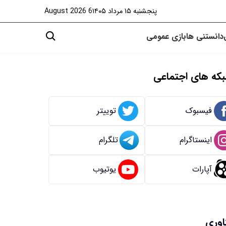
پنجشنبه ۱۵ مرداد ۱۴۰۵
6 August 2026
دانستنی ها
بازی
عمومی
که های اجتماعی
فیسبوک
توییتر
اینستاگرام
تلگرام
آپارات
یوتیوب
اوری