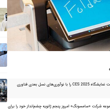
به نظر می رسد که شرکت «سامسونگ دیسپلی» قرار است نمایشگاه CES 2025 را با نوآوری‌های نسل بعدی فناوری
گ دیسپلی»(Samsung Display) زیرمجموعه شرکت «سامسونگ» امروز پنجم ژانویه چشم‌انداز خود را برای