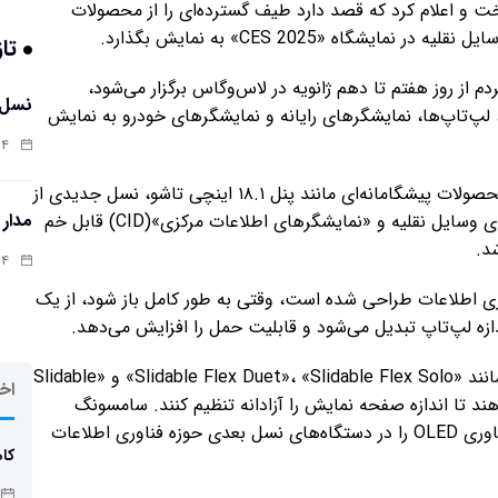
د نورگسیل ارگانیک»(OLED) آشکار ساخت و اعلام کرد که قصد دارد طیف گسترده‌ای را از محصولات
تاز
شگاه CES 2025 که برای عموم مردم از روز هفتم تا دهم ژانویه در لاس‌وگاس برگزار می‌شود،
نسل 
 را برای تبلت‌ها، لپ‌تاپ‌ها، نمایشگرهای رایانه و نمایشگرهای خودرو به نمایش
:۱۲
از جمله موارد برجسته نمایشگاه CES 2025 می‌توان به محصولات پیشگامانه‌ای مانند پنل ۱۸.۱ اینچی تاشو، نسل جدیدی از
مدار
نمایشگرهای کشویی، فناوری «دوربین زیر پنل»(UPC) برای وسایل نقلیه و «نمایشگرهای اطلاعات مرکزی»(CID) قابل خم
د.
:۰۲
ای کاربردهای فناوری اطلاعات طراحی شده است، وقتی به طور کامل باز شود، از یک
شرکت سامسونگ دیسپلی از چندین پنل OLED کشویی مانند «Slidable Flex Duet»، «Slidable Flex Solo» و «Slidable
اخر
کان می‌دهند تا اندازه صفحه نمایش را آزادانه تنظیم کنند. سامسونگ
دیسپلی تاکید کرد که این عوامل نوآورانه، ارزش متمایز فناوری OLED را در دستگاه‌های نسل بعدی حوزه فناوری اطلاعات
کاه
چاق