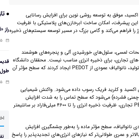
تاز
UCLA) با استفاده از گرافن اکسید، موفق به توسعه‌ روشی نوین برای افزایش رسانایی
 ذخیره انرژی در پلیمر PEDOT شده‌اند. این پیشرفت، امکان ساخت ابرخازن‌های پلاستیکی با ظرفیت
راز «
از ۷۰ هزار چرخه‌ شارژ/دشارژ را فراهم می‌کند و گامی بزرگ در مسیر توسعه‌ سیستم‌های ذخیره
:۱۳
ت صفحات لمسی، سلول‌های خورشیدی آلی و پنجره‌های هوشمند
ه‌های تجاری، برای ذخیره انرژی مناسب نیست. محققان دانشگاه
کالیفرنیا با افزودن گرافن اکسید و کلرید فریک به فرآیند تولید، نانوالیاف عمودی از PEDOT ایجاد کردند که سطح مؤثر آن
طول‌ع
:۱۱
 EDOT روی لایه‌ای از گرافن اکسید و کلرید فریک رسوب داده می‌شود. واکنش شیمیایی
ت عمودی (شبیه به چمنی فشرده) می‌شود که سطح تماس را به ‌شدت افزایش
می‌دهد. این نانوالیاف با رسانایی ۱۰۰ برابر بیشتر از PEDOT تجاری، ظرفیت ذخیره انرژی را تا ۴۶۰۰ میلی‌فاراد بر سانتیمتر
اخر
 نانوالیاف، سطح مؤثر ماده را به‌طور چشمگیری افزایش
لاتر و عمری طولانی‌تر که نیازهای انرژی‌های تجدیدپذیر را پاسخ
تقد