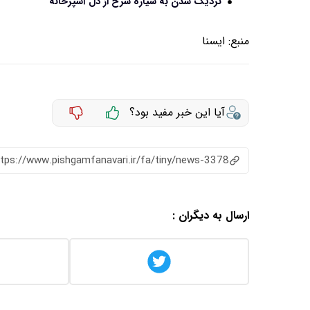
نزدیک شدن به سیاره سرخ از دل آشپزخانه
منبع:
ايسنا
آیا این خبر مفید بود؟
ttps://www.pishgamfanavari.ir/fa/tiny/news-3378
ارسال به دیگران :