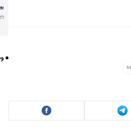
پو
چرا
وب
بر
h
برخورد ۴ تن 
ایر