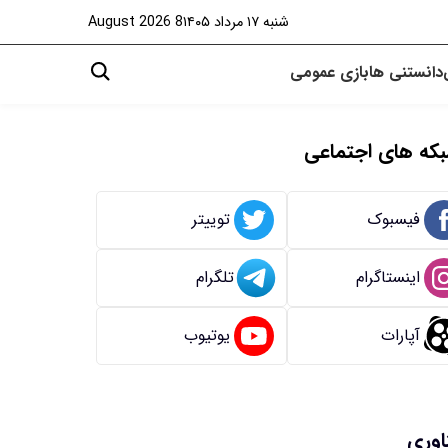
شنبه ۱۷ مرداد ۱۴۰۵
8 August 2026
دانستنی ها
بازی
عمومی
که های اجتماعی
فیسبوک
توییتر
اینستاگرام
تلگرام
آپارات
یوتیوب
اوری