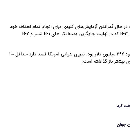
 کرده و در حال گذراندن آزمایش‌های کلیدی برای انجام تمام اهداف خود
است. نیروی هوایی و نورثروپ گرومن در دسامبر ۲۰۲۲، از B-۲۱ که در نهایت جایگزین بمب‌افکن‌های B-۱ لنسر و B-۲
در زمان رونمایی، میانگین هزینه خرید هر واحد B-۲۱ حدود ۶۹۲ میلیون دلار بود. نیروی هوایی آمریکا قصد دارد حداقل ۱۰۰
فت کرد
ن جهان