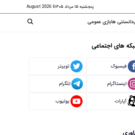
پنجشنبه ۱۵ مرداد ۱۴۰۵
6 August 2026
دانستنی ها
بازی
عمومی
که های اجتماعی
فیسبوک
توییتر
اینستاگرام
تلگرام
آپارات
یوتیوب
اوری