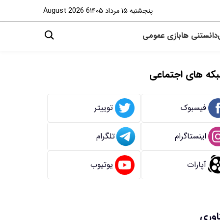
پنجشنبه ۱۵ مرداد ۱۴۰۵
6 August 2026
دانستنی ها
بازی
عمومی
که های اجتماعی
فیسبوک
توییتر
اینستاگرام
تلگرام
آپارات
یوتیوب
اوری