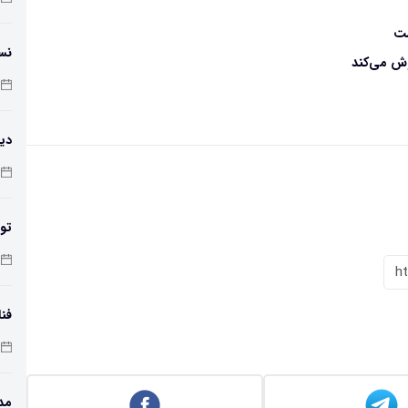
شت
نس
ش می‌کند
دیو
تول
کر
h
فن
مد