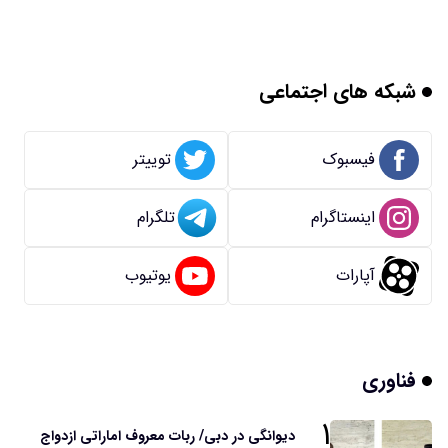
شبکه های اجتماعی
فیسبوک
توییتر
اینستاگرام
تلگرام
آپارات
یوتیوب
فناوری
۱
دیوانگی در دبی/ ربات معروف اماراتی ازدواج