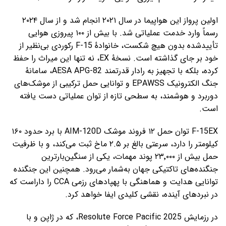
اولین پرواز این هواپیما در سال ۲۰۲۱ انجام شد و از سال ۲۰۲۴
رسماً وارد خدمت عملیاتی شد. با بیش از ۱۰۰ پیروزی هوایی
تأییدشده بدون هیچ شکست، خانوادهٔ F-15 رکوردی بی‌نظیر از
خود بر جای گذاشته است. نسخهٔ EX، نه تنها این میراث را حفظ
کرده، بلکه با تجهیز به رادار قدرتمند AESA APG-82، سامانهٔ
جنگ الکترونیک EPAWSS و توانایی حمل ترکیبی از موشک‌های
دوربرد و هوشمند، به سطحی تازه از توان عملیاتی دست یافته
است.
F-15EX توان حمل ۱۲ فروند موشک AIM-120D با برد حدود ۱۶۰
کیلومتر را دارد، سرعتی بالغ بر ۲.۵ ماخ ثبت می‌کند، و با ظرفیت
حمل بیش از ۲۳٬۰۰۰ پوند مهمات، یکی از سنگین‌بارترین
جنگنده‌های تاکتیکی جهان به‌شمار می‌رود. همچنین این جنگنده
توانایی هدایت و هماهنگی با پهپادهای رزمی CCA را داراست که
در نبردهای آینده، نقشی کلیدی ایفا خواهد کرد.
در رزمایش Resolute Force Pacific 2025، که در ژاپن و با