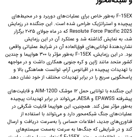
و شبکه‌محور
F-15EX به‌طور خاص برای عملیات‌های دوربرد و در محیط‌های
پیچیده و استراتژیک طراحی شده است. این جنگنده در رزمایش
Resolute Force Pacific 2025 که در ماه جولای ۲۰۲۵ برگزار
شد، به نمایش گذاشته شد و عملکرد آن در این رزمایش
نشان‌دهندهٔ توانایی‌های فوق‌العاده آن در شرایط عملیاتی واقعی
بود. در این رزمایش، F-15EX به‌طور مؤثر با ۳۰۰ هواپیما و چندین
کشور متحد مانند ژاپن و کره جنوبی همکاری داشت و در مواجهه
با تهدیدات پیچیده در اقیانوس آرام، توانست هماهنگی بالا و
پاسخگویی سریع را در برابر تهدیدات مختلف از خود نشان دهد.
این جنگنده با توانایی حمل ۱۲ موشک AIM-120D و قابلیت‌های
پیشرفته EPAWSS و AESA, می‌تواند در برابر تهدیدات پیچیده
به‌طور مؤثر عمل کند. همچنین، این هواپیما قابلیت شگرفی در
عملیات‌های جنگ شبکه‌محور دارد و می‌تواند با استفاده از
فناوری‌های جدید، اطلاعات حساس را به‌سرعت دریافت و ارسال
کند و در شرایطی که جنگ‌ها به سرعت به‌سمت سیستم‌های
مبتنی بر اطلاعات می‌روند، F-15EX گزینه‌ای بسیار مناسب است.