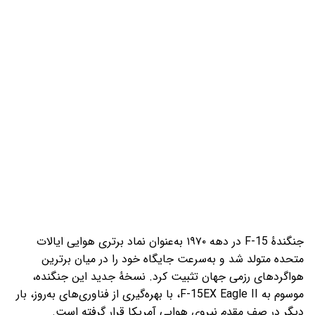
جنگندهٔ F-15 در دهه ۱۹۷۰ به‌عنوان نماد برتری هوایی ایالات
متحده متولد شد و به‌سرعت جایگاه خود را در میان برترین
هواگردهای رزمی جهان تثبیت کرد. نسخهٔ جدید این جنگنده،
موسوم به F-15EX Eagle II، با بهره‌گیری از فناوری‌های به‌روز، بار
دیگر در صف مقدم نیروی هوایی آمریکا قرار گرفته است.