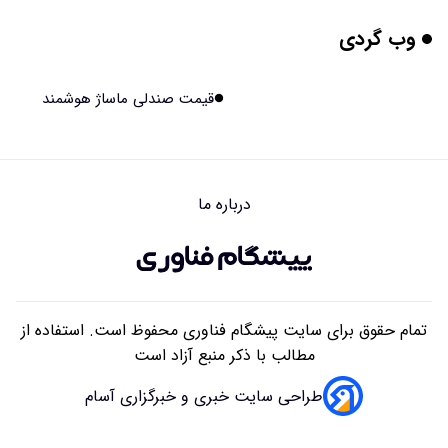
وب گردی
انجماد تخمک؛ راهی برای حفظ شانس باروری دختران مبتلا به
سرطان
۱۴۰۵/۰۵/۱۹ ۱۵:۴۴
قیمت صندلی ماساژ هوشمند
نوک انگشت نشانه‌های پنهان استرس و اضطراب را آشکار
می‌کند؟
۱۴۰۵/۰۵/۱۹ ۱۵:۴۲
درباره ما
کره زمین بعد از فضا چه بویی دارد؟ روایت عجیب فضانوردان!
۱۴۰۵/۰۵/۱۸ ۱۶:۵۱
تمام حقوق برای سایت پیشگام فناوری محفوظ است. استفاده از
مطالب با ذکر منبع آزاد است
طراحی سایت خبری و خبرگزاری آسام