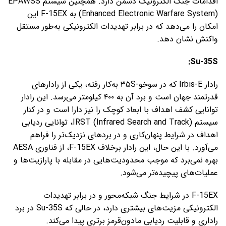
اقدامات جنگ الکترونیک دشمن دارد. همچنین سیستم EPAWSS
(Enhanced Electronic Warfare System) به F-15EX این
امکان را می‌دهد که در برابر تهدیدات الکترونیکی به‌طور مستقل
واکنش نشان دهد.
Su-35S:
رادار Irbis-E که در سوخو-۳۵S به‌کار رفته، یکی از رادارهای
قدرتمند جهان است و برد آن به ۴۰۰ کیلومتر می‌رسد. این رادار
توانایی کشف اهداف با ابعاد کوچک را نیز دارا است و در کنار
سیستم IRST (Infrared Search and Track)، توانایی ردیابی
اهداف در شرایط پنهان‌کاری و در بردهای نزدیک‌تر را فراهم
می‌آورد. با این حال، این رادار برخلاف F-15EX، از فناوری AESA
بهره نمی‌برد که موجب محدودیت‌هایی در مقابله با پارازیت‌ها و
عملیات‌های پیچیده‌تر می‌شود.
F-15EX در شرایط جنگ شبکه‌محور و در برابر تهدیدات
الکترونیکی مزیت‌های بیشتری دارد، در حالی که Su-35S در برد
راداری و قابلیت ردیابی مادون‌قرمز برتری پیدا می‌کند.