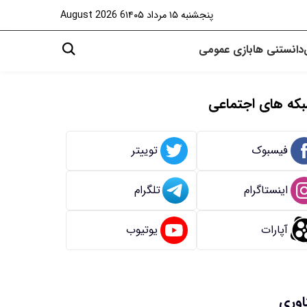
پنجشنبه ۱۵ مرداد ۱۴۰۵
6 August 2026
دانستنی ها
بازی
عمومی
که های اجتماعی
فیسبوک
توییتر
اینستاگرام
تلگرام
آپارات
یوتیوب
اوری