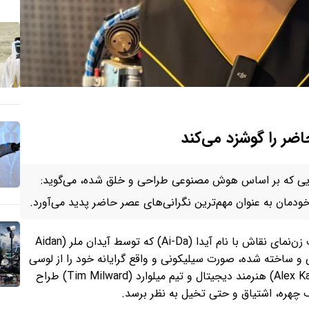
اضر را گوشزد می‌کند
نمایی که بر اساس هوش مصنوعی طراحی و خلق شده، می‌گوید:
 خودمان به عنوان مهم‌ترین نگرانی‌های عصر حاضر پدید می‌آورد.
پایگاه اطلاع‌رسانی شبکه خبری بی‌بی سی انگلیسی، ربات زن‌نمای نقاش با نام آیدا (Ai-Da) که توسط آیدان ملر (Aidan
حی و ساخته شده، صورت سیلیکونی و واقع گرایانه خود را از لوسی
سیل (Lucy Seal) محقق، الکس کافوسیاس (Alex Kafousssias) هنرمند دیجیتال و تیم میلوارد (Tim Milward) طراح
ف چهره، اشتیاق و حتی تخیل به نظر برسد.