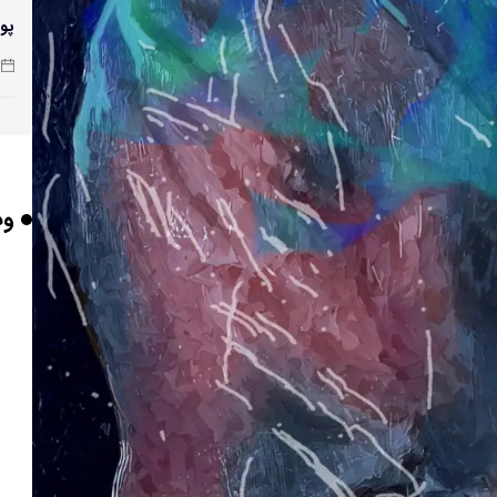
پو
چرا
وب
بر
برخورد ۴ تن 
ایر