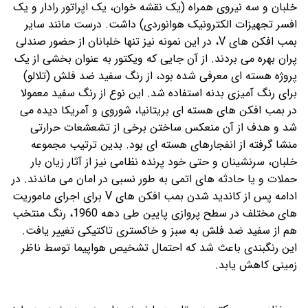
خلبان و سه نیروی همراه (یک نقشه خوان، یک اپراتور رادار و یک
افسر تجهیزات الکترونیک هوانوردی) داشت. درست مانند سایر
بمب افکن های V، در این نمونه نیز تنها خلبانان از حضور صندلی
پران بهره می بردند. از آن جایی که ویکتور به عنوان بخشی از یک
پروژه هسته ای معرفی شده بود، از رنگ سفید ضد فلش (تلالو)
برای رنگ‌ آمیزی بدنه استفاده شد. این نوع از رنگ سفید معمولا
در بمب افکن های هسته ای بریتانیا، شوروی و آمریکا دیده می
شد و هدف از آن منعکس ساختن برخی از تشعشعات حرارتی
منشا گرفته از انفجارهای هسته ای بود. بدین ترتیب مجموعه
خلبان، سرنشینان و حتی خود پرنده نظامی نیز از آثار زیان بار
حملات و یا حادثه های اتمی به طور نسبی در امان می ماندند. در
ادامه پس از کاندید شدن بمب افکن های V برای اجرای ماموریت
های مختلف در سطح پروازی پایین طی دهه 1960، رنگ منتخب
هم از سفید ضد فلش به سبز و خاکستری تاکتیکی تغییر یافت.
این رنگبندی باعث شد که احتمال تشخیص هواپیما توسط ناظر
زمینی کاهش یابد.