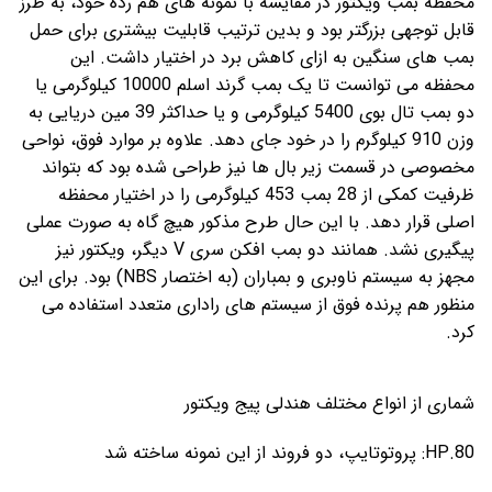
محفظه بمب ویکتور در مقایسه با نمونه های هم رده خود، به طرز
قابل توجهی بزرگتر بود و بدین ترتیب قابلیت بیشتری برای حمل
بمب های سنگین به ازای کاهش برد در اختیار داشت. این
محفظه می توانست تا یک بمب گرند اسلم 10000 کیلوگرمی یا
دو بمب تال بوی 5400 کیلوگرمی و یا حداکثر 39 مین دریایی به
وزن 910 کیلوگرم را در خود جای دهد. علاوه بر موارد فوق، نواحی
مخصوصی در قسمت زیر بال ها نیز طراحی شده بود که بتواند
ظرفیت کمکی از 28 بمب 453 کیلوگرمی را در اختیار محفظه
اصلی قرار دهد. با این حال طرح مذکور هیچ گاه به صورت عملی
پیگیری نشد. همانند دو بمب افکن سری V دیگر، ویکتور نیز
مجهز به سیستم ناوبری و بمباران (به اختصار NBS) بود. برای این
منظور هم پرنده فوق از سیستم های راداری متعدد استفاده می
کرد.
شماری از انواع مختلف هندلی پیج ویکتور
HP.80: پروتوتایپ، دو فروند از این نمونه ساخته شد