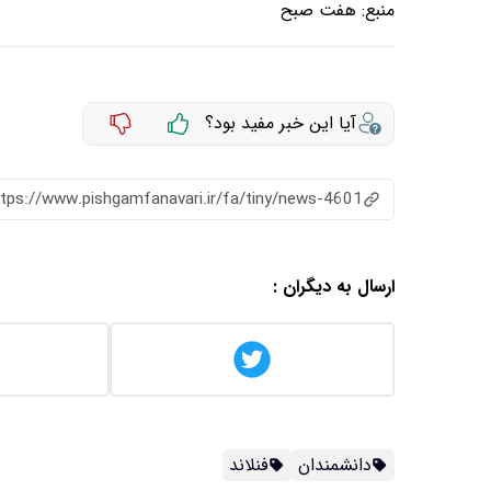
منبع:
هفت صبح
آیا این خبر مفید بود؟
ttps://www.pishgamfanavari.ir/fa/tiny/news-4601
ارسال به دیگران :
دانشمندان
فنلاند