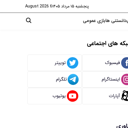
پنجشنبه ۱۵ مرداد ۱۴۰۵
6 August 2026
دانستنی ها
بازی
عمومی
که های اجتماعی
فیسبوک
توییتر
اینستاگرام
تلگرام
آپارات
یوتیوب
اوری