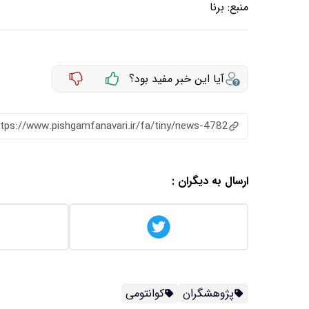
منبع:
برنا
آیا این خبر مفید بود؟
ttps://www.pishgamfanavari.ir/fa/tiny/news-4782
ارسال به دیگران :
پژوهشگران
کوانتومی